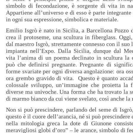
simbolo di fecondazione, è sorgente di vita in na
Appartiene all’universo e di esso è parte integrante
in ogni sua espressione, simbolica e materiale.
Emilio Isgrò è nato in Sicilia, a Barcellona Pozzo 
crea il protoseme, una scultura in fiberglass. Oggi,
dal maestro Isgrò, strettamente connesso con il suo l
impianta nell’Expo. Dalla Sicilia, dunque dal Med
vita l’anima di un poema declinato in scultura la
può che definirsi pregnante. Pregnante di significa
forme svariate per ogni diversa angolazione: ora oss
ora grembo gravido di vita. Questo è quanto accad
colossale sviluppo, un’immagine che proietta la f
diverse ma univoche. Una forma che ha trovato la s
di marmo bianco da cui viene svelato, così anche la
Non si può prescindere, parlando del seme di Isgrò,
questo è il cuore dell’arancia, né si può prescindere
nella mitologia greca la dote di Giunone consiste
meravigliosi globi d’oro” – le arance, simbolo di fe