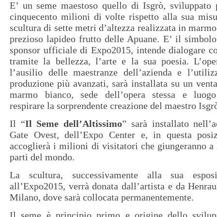
E’ un seme maestoso quello di Isgrò, sviluppato 
cinquecento milioni di volte rispetto alla sua misu
scultura di sette metri d’altezza realizzata in marm
prezioso lapideo frutto delle Apuane. E’ il simbol
sponsor ufficiale di Expo2015, intende dialogare c
tramite la bellezza, l’arte e la sua poesia. L’ope
l’ausilio delle maestranze dell’azienda e l’utili
produzione più avanzati, sarà installata su un venta
marmo bianco, sede dell’opera stessa e luogo 
respirare la sorprendente creazione del maestro Isgr
Il “
Il Seme dell’Altissimo
” sarà installato nell’
Gate Ovest, dell’Expo Center e, in questa posizi
accoglierà i milioni di visitatori che giungeranno a
parti del mondo.
La scultura, successivamente alla sua esposi
all’Expo2015, verrà donata dall’artista e da Henraux
Milano, dove sarà collocata permanentemente.
Il seme è principio primo e origine dello svilup