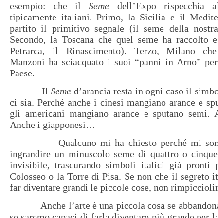
esempio: che il
Seme
dell’Expo rispecchia a
tipicamente italiani. Primo, la Sicilia e il Medi
partito il primitivo segnale (il seme della nostr
Secondo, la Toscana che quel seme ha raccolto e 
Petrarca, il Rinascimento). Terzo, Milano ch
Manzoni ha sciacquato i suoi “panni in Arno” per 
Paese.
Il
Seme
d’arancia resta in ogni caso il simb
ci sia. Perché anche i cinesi mangiano arance e s
gli americani mangiano arance e sputano semi. A
Anche i giapponesi…
Qualcuno mi ha chiesto perché mi sono a
ingrandire un minuscolo seme di quattro o cinque 
invisibile, trascurando simboli italici già pronti
Colosseo o la Torre di Pisa. Se non che il segreto it
far diventare grandi le piccole cose, non rimpicciolir
Anche l’arte è una piccola cosa se abbandonata
se saremo capaci di farla diventare più grande per la