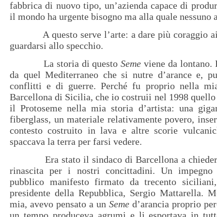
fabbrica di nuovo tipo, un’azienda capace di produr
il mondo ha urgente bisogno ma alla quale nessuno 
A questo serve l’arte: a dare più coraggio ai 
guardarsi allo specchio.
La storia di questo
Seme
viene da lontano. 
da quel Mediterraneo che si nutre d’arance e, pu
conflitti e di guerre. Perché fu proprio nella mia
Barcellona di Sicilia, che io costruii nel 1998 quell
il Protoseme nella mia storia d’artista: una giga
fiberglass, un materiale relativamente povero, inser
contesto costruito in lava e altre scorie vulcan
spaccava la terra per farsi vedere.
Era stato il sindaco di Barcellona a chieder
rinascita per i nostri concittadini. Un impegno
pubblico manifesto firmato da trecento siciliani,
presidente della Repubblica, Sergio Mattarella. M
mia, avevo pensato a un
Seme
d’arancia proprio perc
un tempo produceva agrumi e li esportava in tu