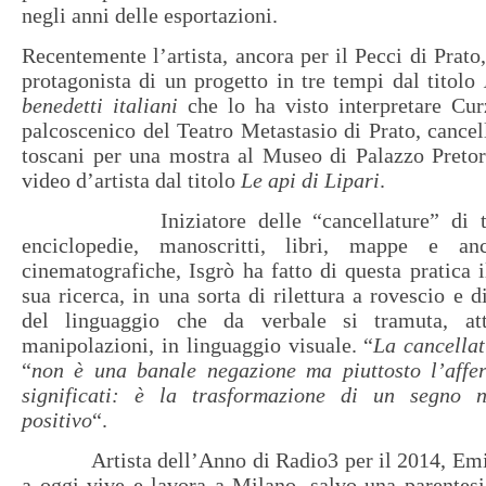
negli anni delle esportazioni.
Recentemente l’artista, ancora per il Pecci di Prato,
protagonista di un progetto in tre tempi dal titolo
benedetti italiani
che lo ha visto interpretare Cur
palcoscenico del Teatro Metastasio di Prato, cancell
toscani per una mostra al Museo di Palazzo Pretor
video d’artista dal titolo
Le api di Lipari
.
Iniziatore delle “cancellature” di testi
enciclopedie, manoscritti, libri, mappe e an
cinematografiche, Isgrò ha fatto di questa pratica i
sua ricerca, in una sorta di rilettura a rovescio e d
del linguaggio che da verbale si tramuta, attr
manipolazioni, in linguaggio visuale. “
La cancella
“
non è una banale negazione ma piuttosto l’affe
significati: è la trasformazione di un segno n
positivo
“.
Artista dell’Anno di Radio3 per il 2014, Emili
a oggi vive e lavora a Milano, salvo una parentes