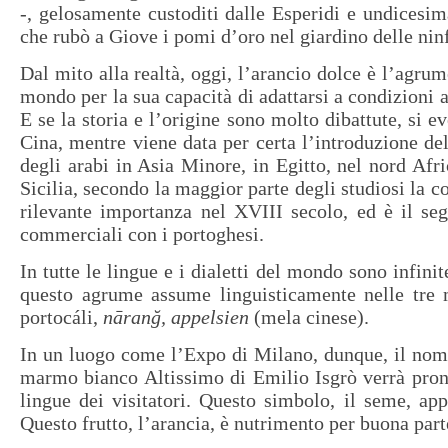
-, gelosamente custoditi dalle Esperidi e undicesima
che rubò a Giove i pomi d’oro nel giardino delle nin
Dal mito alla realtà, oggi, l’arancio dolce è l’agrum
mondo per la sua capacità di adattarsi a condizioni 
E se la storia e l’origine sono molto dibattute, si 
Cina, mentre viene data per certa l’introduzione de
degli arabi in Asia Minore, in Egitto, nel nord Afri
Sicilia, secondo la maggior parte degli studiosi la 
rilevante importanza nel XVIII secolo, ed è il se
commerciali con i portoghesi.
In tutte le lingue e i dialetti del mondo sono infini
questo agrume assume linguisticamente nelle tre m
portocáli,
nāranğ, appelsien
(mela cinese).
In un luogo come l’Expo di Milano, dunque, il nome
marmo bianco Altissimo di Emilio Isgrò verrà pronu
lingue dei visitatori. Questo simbolo, il seme, ap
Questo frutto, l’arancia, è nutrimento per buona part