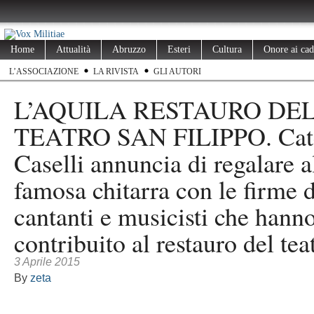
Home
Attualità
Abruzzo
Esteri
Cultura
Onore ai cad
L’ASSOCIAZIONE
LA RIVISTA
GLI AUTORI
L’AQUILA RESTAURO DE
TEATRO SAN FILIPPO. Cat
Caselli annuncia di regalare al
famosa chitarra con le firme 
cantanti e musicisti che hann
contribuito al restauro del tea
3 Aprile 2015
By
zeta