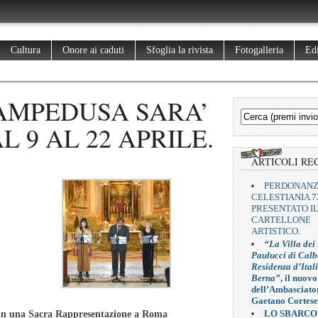
Cultura
Onore ai caduti
Sfoglia la rivista
Fotogalleria
Edi
LAMPEDUSA SARA’
 9 AL 22 APRILE.
ARTICOLI RE
PERDONAN
CELESTIANIA 7
PRESENTATO I
CARTELLONE
ARTISTICO.
“La Villa dei
Paulucci di Calb
Residenza d’Ital
Berna”
, il nuovo
dell’Ambasciato
Gaetano Cortese
LO SBARCO
ali in una Sacra Rappresentazione a Roma