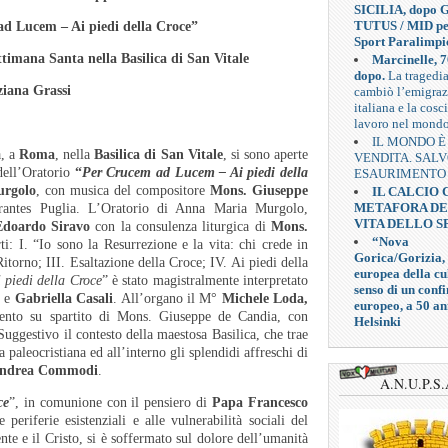
SICILIA, dopo G
TUTUS / MID pe
d Lucem – Ai piedi della Croce”
Sport Paralimpi
ttimana Santa nella Basilica di San Vitale
Marcinelle, 7
dopo.
La tragedi
ziana Grassi
cambiò l’emigra
italiana e la cosc
lavoro nel mond
IL MONDO È
a, a
Roma
, nella
Basilica di San Vitale
, si sono aperte
VENDITA. SAL
dell’Oratorio
“
Per Crucem ad Lucem – Ai piedi della
ESAURIMENTO
rgolo
, con musica del compositore
Mons. Giuseppe
IL CALCIO
METAFORA D
grantes Puglia. L’Oratorio di Anna Maria Murgolo,
VITA DELLO S
Edoardo Siravo
con la consulenza liturgica di
Mons.
“Nova
ti: I. “Io sono la Resurrezione e la vita: chi crede in
Gorica/Gorizia,
itorno; III. Esaltazione della Croce; IV. Ai piedi della
europea della cul
piedi della Croce
” è stato magistralmente interpretato
senso di un confi
e
Gabriella Casali
. All’organo il M°
Michele Loda,
europeo, a 50 an
’evento su spartito di Mons. Giuseppe de Candia, con
Helsinki
 Suggestivo il contesto della maestosa Basilica, che trae
 paleocristiana ed all’interno gli splendidi affreschi di
ndrea Commodi
.
A.N.U.P.S.
ce
”, in comunione con il pensiero di
Papa Francesco
 periferie esistenziali e alle vulnerabilità sociali del
ente e il Cristo, si è soffermato sul dolore dell’umanità