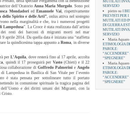
sso Prelato, della speciale Pergamena con la Benedizione
MUTILATI INVA
SERVIZIO
autrice
dell’Oratorio
Anna Maria Murgolo
. Sono poi
pietro
su
I BE
osca Mondadori
ed
Emanuele Vai
, rispettivamente
PREVISTI PER I
dello Spirito e delle Arti”
, onlus attiva nel sostegno
MUTILATI ED I
ivono nella marginalità e che, tra i numerosi progetti
DI GUERRA EST
 di Lampedusa
”. La Croce è stata realizzata dall’artista
MUTILATI INVA
ei resti dei barconi di migranti morti nel mar
SERVIZIO
l 9 aprile 2014. Da quella data è iniziata una “staffetta
Maria Aquaro
lizzare la quindicesima tappa appunto a
Roma
, in diverse
ETIMOLOGIA D
PAROLE:
“ACCENDERE” 
rà per
L’Aquila
, dove resterà fino al 17 aprile,
accolta
“SPEGNERE”
ca
, quindi il 17 proseguirà per
Vasto
(Chieti)
e il 22
Maria Aquaro
ziosa collaborazione di
Goffredo Palmerini
e
Angelo
ETIMOLOGIA D
PAROLE:
 di Lampedusa in Basilica di San Vitale per l’evento
“ACCENDERE” 
o è stata pensata per sottolineare tutto il portato
“SPEGNERE”
mettendo in comunione spirituale la tragica pagina del
 dell’Uomo e dei diritti umani dei Migranti, con la
i Cristo.