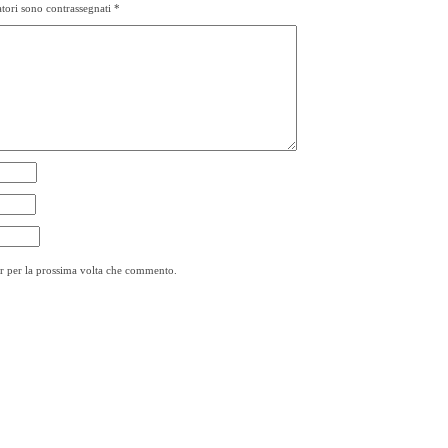
tori sono contrassegnati
*
er per la prossima volta che commento.