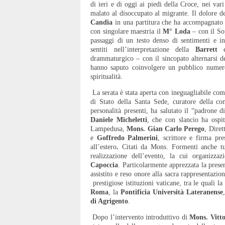
di ieri e di oggi ai piedi della Croce, nei vari
malato al disoccupato al migrante. Il dolore d
Candia
in una partitura che ha accompagnato e 
con singolare maestria il
M° Loda
– con il S
passaggi di un testo denso di sentimenti e i
sentiti nell’interpretazione della
Barrett
e
drammaturgico – con il sincopato alternarsi d
hanno saputo coinvolgere un pubblico numeros
spiritualità.
La serata è stata aperta con ineguagliabile co
di Stato della Santa Sede, curatore della con
personalità presenti, ha salutato il “padrone d
Daniele Micheletti
, che con slancio ha ospit
Lampedusa,
Mons. Gian Carlo Perego
, Diret
e
Goffredo Palmerini
, scrittore e firma pre
all’estero
.
Citati da Mons. Formenti anche tut
realizzazione dell’evento, la cui organizza
Capoccia
. Particolarmente apprezzata la prese
assistito e reso onore alla sacra rappresentazi
prestigiose istituzioni vaticane, tra le quali la
Roma
, la
Pontificia Università Lateranense
di Agrigento
.
Dopo l’intervento introduttivo di
Mons. Vitt