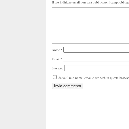
Il tuo indirizzo email non sarà pubblicato.
I campi obbliga
Nome
*
Email
*
Sito web
Salva il mio nome, email e sito web in questo brows