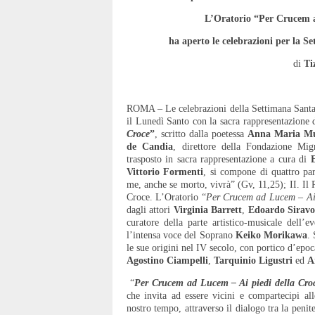
L’Oratorio “Per Crucem a
ha aperto le celebrazioni per la Se
di
Ti
ROMA – Le celebrazioni della Settimana Sant
il Lunedì Santo con la sacra rappresentazione 
Croce
”
, scritto dalla poetessa
Anna Maria Mu
de Candia
, direttore della Fondazione Mi
trasposto in sacra rappresentazione a cura di
Vittorio Formenti
, si compone di quattro par
me, anche se morto, vivrà” (Gv, 11,25); II. Il R
Croce. L’Oratorio “
Per Crucem ad Lucem – Ai 
dagli attori
Virginia Barrett
,
Edoardo Siravo
curatore della parte artistico-musicale dell
l’intensa voce del Soprano
Keiko Morikawa
.
le sue origini nel IV secolo, con portico d’epoca
Agostino Ciampelli
,
Tarquinio Ligustri
ed
A
“
Per Crucem ad Lucem – Ai piedi della Cro
che invita ad essere vicini e compartecipi alle
nostro tempo, attraverso il dialogo tra la penit