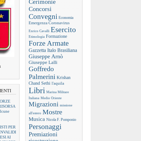
Cerimonie
Concorsi
Convegni
Economia
Emergenza Coronavirus
Esercito
Enrico Cavalli
Formazione
Etimologia
Forze Armate
Gazzetta Italo Brasiliana
Giuseppe Arnò
Giuseppe Lalli
a
Goffredo
Palmerini
Krishan
Chand Sethi
l'aquila
Libri
MENTI
Marina Militare
Italiana
Medio Oriente
FORZE
Migrazioni
missione
RISORSA
Mostre
lcune
all'estero
Musica
Nicola F. Pomponio
Personaggi
ISTI PER
INVALIDI
Premiazioni
ESI AI
ricostruzione