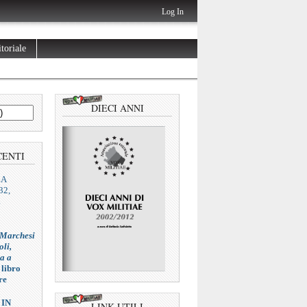
Log In
toriale
DIECI ANNI
CENTI
ZA
32,
L
 Marchesi
oli,
ia a
 libro
re
 IN
LINK UTILI