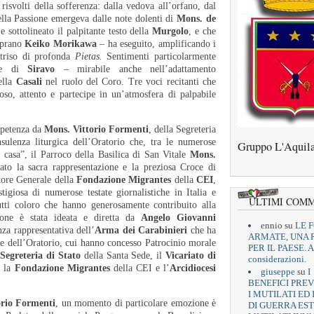
 risvolti della sofferenza: dalla vedova all’orfano, dal
ella Passione emergeva dalle note dolenti di
Mons. de
sottolineato il palpitante testo della
Murgolo
, e che
oprano
Keiko Morikawa
– ha eseguito, amplificando i
ntriso di profonda
Pietas.
Sentimenti particolarmente
 di
Siravo
– mirabile anche nell’adattamento
ella
Casali
nel ruolo del Coro. Tre voci recitanti che
o, attento e partecipe in un’atmosfera di palpabile
mpetenza da
Mons. Vittorio Formenti
, della Segreteria
sulenza liturgica dell’Oratorio che, tra le numerose
Gruppo L'Aquil
i casa”, il Parroco della Basilica di San Vitale
Mons.
ato la sacra rappresentazione e la preziosa Croce di
tore Generale della
Fondazione Migrantes
della
CEI
,
stigiosa di numerose testate giornalistiche in Italia e
ULTIMI COM
ti coloro che hanno generosamente contribuito alla
zione è stata ideata e diretta da
Angelo Giovanni
ennio
su
LE 
nza rappresentativa dell’
Arma dei Carabinieri
che ha
ARMATE, UNA 
one dell’Oratorio, cui hanno concesso Patrocinio morale
PER IL PAESE. A
Segreteria di Stato
della Santa Sede, il
Vicariato di
considerazioni.
, la
Fondazione Migrantes
della CEI e l’
Arcidiocesi
giuseppe
su
I
BENEFICI PREV
I MUTILATI ED 
orio Formenti
, un momento di particolare emozione è
DI GUERRA EST