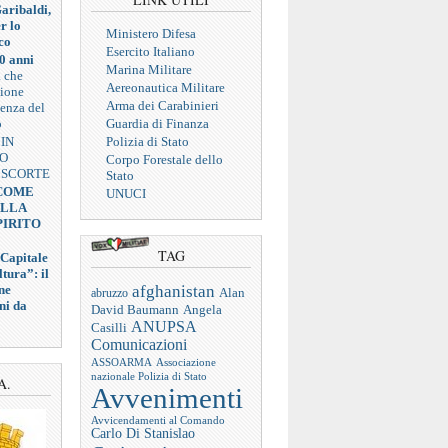
aribaldi,
r lo
Ministero Difesa
co
Esercito Italiano
0 anni
Marina Militare
a che
Aereonautica Militare
zione
Arma dei Carabinieri
ienza del
o
Guardia di Finanza
 IN
Polizia di Stato
VO
Corpo Forestale dello
 SCORTE
Stato
 COME
UNUCI
ELLA
PIRITO
TAG
 Capitale
tura”: il
afghanistan
ne
abruzzo
Alan
ni da
Angela
David Baumann
ANUPSA
Casilli
Comunicazioni
ASSOARMA
Associazione
nazionale Polizia di Stato
A.
Avvenimenti
Avvicendamenti al Comando
Carlo Di Stanislao