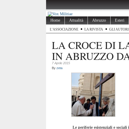
Home
Attualità
Abruzzo
Esteri
L’ASSOCIAZIONE
LA RIVISTA
GLI AUTORI
LA CROCE DI 
IN ABRUZZO DAL
7 Aprile 2015
By
zeta
Le periferie esistenziali e soci