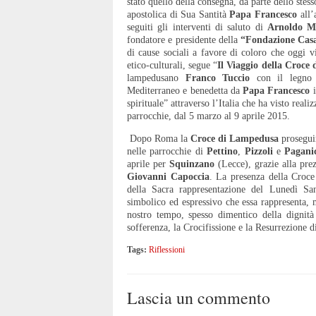
stato quello della consegna, da parte dello ste
apostolica di Sua Santità
Papa Francesco
all’
seguiti gli interventi di saluto di
Arnoldo M
fondatore e presidente della
“Fondazione Casa 
di cause sociali a favore di coloro che oggi v
etico-culturali, segue “
Il Viaggio della Croce
lampedusano
Franco Tuccio
con il legno d
Mediterraneo e benedetta da
Papa Francesco
i
spirituale” attraverso l’Italia che ha visto rea
parrocchie, dal 5 marzo al 9 aprile 2015.
Dopo Roma la
Croce di Lampedusa
prosegui
nelle parrocchie di
Pettino
,
Pizzoli
e
Pagani
aprile per
Squinzano
(Lecce), grazie alla pre
Giovanni Capoccia
. La presenza della Croce
della Sacra rappresentazione del Lunedì Sant
simbolico ed espressivo che essa rappresenta, 
nostro tempo, spesso dimentico della dignità
sofferenza, la Crocifissione e la Resurrezione d
Tags:
Riflessioni
Lascia un commento