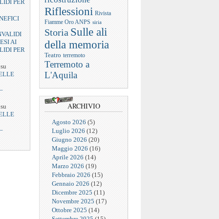
LIDI PER
Riflessioni
Rivista
NEFICI
Fiamme Oro ANPS
siria
Sulle ali
Storia
NVALIDI
ESI AI
della memoria
LIDI PER
Teatro
terremoto
Terremoto a
su
L'Aquila
ELLE
–
ARCHIVIO
su
ELLE
Agosto 2026
(5)
–
Luglio 2026
(12)
Giugno 2026
(20)
Maggio 2026
(16)
Aprile 2026
(14)
Marzo 2026
(19)
Febbraio 2026
(15)
Gennaio 2026
(12)
Dicembre 2025
(11)
Novembre 2025
(17)
Ottobre 2025
(14)
Settembre 2025
(15)