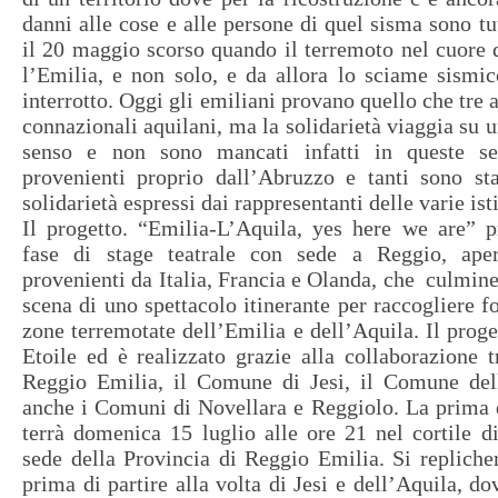
danni alle cose e alle persone di quel sisma sono tu
il 20 maggio scorso quando il terremoto nel cuore d
l’Emilia, e non solo, e da allora lo sciame sismi
interrotto. Oggi gli emiliani provano quello che tre 
connazionali aquilani, ma la solidarietà viaggia su 
senso e non sono mancati infatti in queste set
provenienti proprio dall’Abruzzo e tanti sono stat
solidarietà espressi dai rappresentanti delle varie ist
Il progetto. “Emilia-L’Aquila, yes here we are” 
fase di stage teatrale con sede a Reggio, ape
provenienti da Italia, Francia e Olanda, che culmine
scena di uno spettacolo itinerante per raccogliere f
zone terremotate dell’Emilia e dell’Aquila. Il prog
Etoile ed è realizzato grazie alla collaborazione t
Reggio Emilia, il Comune di Jesi, il Comune del
anche i Comuni di Novellara e Reggiolo. La prima d
terrà domenica 15 luglio alle ore 21 nel cortile d
sede della Provincia di Reggio Emilia. Si repliche
prima di partire alla volta di Jesi e dell’Aquila, do