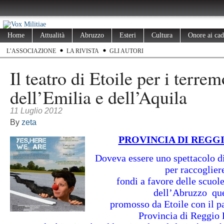
Home
Attualità
Abruzzo
Esteri
Cultura
Onore ai cad
L’ASSOCIAZIONE
LA RIVISTA
GLI AUTORI
Il teatro di Etoile per i terrem
dell’Emilia e dell’Aquila
11 Luglio 2012
By
zeta
PROVINCIA
DI REGGI
Doveva essere uno spettacolo di
per raccoglier
fondi a favore delle scuol
dell’Abruzzo que
promosso da Etoile con il pa
Provincia di Reggio 