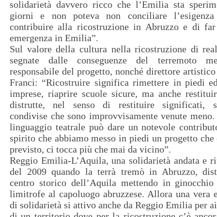
solidarietà davvero ricco che l’Emilia sta sperim
giorni e non poteva non conciliare l’esigenza
contribuire alla ricostruzione in Abruzzo e di far 
emergenza in Emilia”.
Sul valore della cultura nella ricostruzione di re
segnate dalle conseguenze del terremoto met
responsabile del progetto, nonché direttore artistico
Franci: “Ricostruire significa rimettere in piedi edi
imprese, riaprire scuole sicure, ma anche restituir
distrutte, nel senso di restituire significati, s
condivise che sono improvvisamente venute meno. I
linguaggio teatrale può dare un notevole contribu
spirito che abbiamo messo in piedi un progetto che 
previsto, ci tocca più che mai da vicino”.
Reggio Emilia-L’Aquila, una solidarietà andata e rit
del 2009 quando la terrà tremò in Abruzzo, dist
centro storico dell’Aquila mettendo in ginocchio
limitrofe al capoluogo abruzzese. Allora una vera 
di solidarietà si attivo anche da Reggio Emilia per ai
di un territorio dove per la ricostruzione c’è ancor