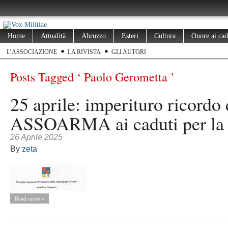
Home
Attualità
Abruzzo
Esteri
Cultura
Onore ai cad
L’ASSOCIAZIONE
LA RIVISTA
GLI AUTORI
Posts Tagged ‘ Paolo Gerometta ’
25 aprile: imperituro ricordo 
ASSOARMA ai caduti per la 
26 Aprile 2025
By
zeta
Read more »