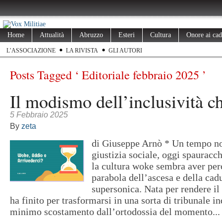
Home
Attualità
Abruzzo
Esteri
Cultura
Onore ai cad
L’ASSOCIAZIONE
LA RIVISTA
GLI AUTORI
Posts Tagged ‘ Editoriale febbraio 2025 ’
Il modismo dell’inclusività c
5 Febbraio 2025
By
zeta
di Giuseppe Arnò * Un tempo nob
giustizia sociale, oggi spauracch
la cultura woke sembra aver perc
parabola dell’ascesa e della cadu
supersonica. Nata per rendere i
ha finito per trasformarsi in una sorta di tribunale in
minimo scostamento dall’ortodossia del momento...