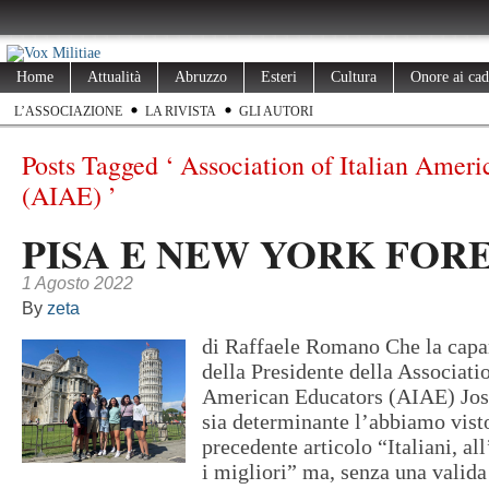
Home
Attualità
Abruzzo
Esteri
Cultura
Onore ai cad
L’ASSOCIAZIONE
LA RIVISTA
GLI AUTORI
Posts Tagged ‘ Association of Italian Amer
(AIAE) ’
PISA E NEW YORK FOR
1 Agosto 2022
By
zeta
di Raffaele Romano Che la capar
della Presidente della Associatio
American Educators (AIAE) Jos
sia determinante l’abbiamo vist
precedente articolo “Italiani, all
i migliori” ma, senza una valida