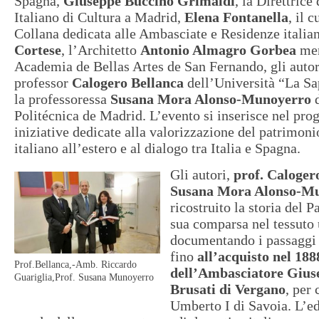
Spagna,
Giuseppe Buccino Grimaldi
, la Direttrice 
Italiano di Cultura a Madrid,
Elena Fontanella
, il 
Collana dedicata alle Ambasciate e Residenze italia
Cortese
, l’Architetto
Antonio Almagro Gorbea
mem
Academia de Bellas Artes de San Fernando, gli auto
professor
Calogero Bellanca
dell’Università “La S
la professoressa
Susana Mora Alonso-Munoyerro
d
Politécnica de Madrid. L’evento si inserisce nel pr
iniziative dedicate alla valorizzazione del patrimoni
italiano all’estero e al dialogo tra Italia e Spagna.
Gli autori,
prof.
Caloger
Susana Mora Alonso-M
ricostruito la storia del P
sua comparsa nel tessuto
documentando i passaggi 
fino
all’acquisto nel 188
Prof.Bellanca,-Amb. Riccardo
dell’
Ambasciatore Giuse
Guariglia,Prof. Susana Munoyerro
Brusati di Vergano
, per
Umberto I di Savoia. L’ed