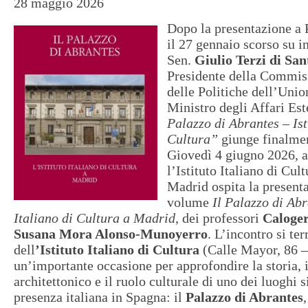
28 maggio 2026
Dopo la presentazione a
il 27 gennaio scorso su in
Sen.
Giulio Terzi di Sa
Presidente della Commi
delle Politiche dell’Uni
Ministro degli Affari Est
Palazzo di Abrantes – Ist
Cultura”
giunge finalmen
Giovedì 4 giugno 2026, a
l’Istituto Italiano di Cult
Madrid ospita la present
volume
Il Palazzo di Abr
Italiano di Cultura a Madrid
, dei professori
Caloger
Susana Mora Alonso-Munoyerro
. L’incontro si ter
dell
’Istituto Italiano di Cultura
(Calle Mayor, 86 –
un’importante occasione per approfondire la storia, i
architettonico e il ruolo culturale di uno dei luoghi 
presenza italiana in Spagna: il
Palazzo di Abrantes