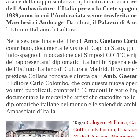
a sede della rappresentanza diplomatica italiana e
re
dell’Ambasciatore d’Italia presso la Corte spagnol
1939,
anno in cui l’Ambasciata venne trasferita n
Marchesi di Amboage
.
Da allora, il
Palazzo di Abr
l’Istituto Italiano di Cultura.
Nella sezione finale del libro l’
Amb. Gaetano Cort
contributo, documenta le visite di Capi di Stato, gli i
italo-spagnoli in occasione dei Simposi COTEC e rip
dei rappresentanti diplomatici italiani in Spagna e de
dell’Istituto Italiano di Cultura a Madrid. Il volume 
preziosa Collana fondata e diretta dall’
Amb. Gaetan
l’Editore Carlo Colombo, che con questa nuova oper
volumi pubblicati, compresi i 16 tradotti in varie lin
documentare le meraviglie artistiche custodite nell
diplomatiche italiane nel mondo e le splendide archi
Ambasciate d’Italia.
Tags:
Calogero Bellanca
,
Gae
Goffredo Palmerini
,
Il palazz
Madrid
,
Susanna Munoyerro