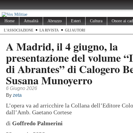
Home
Attualità
Abruzzo
Esteri
Cultura
Onore ai cad
L’ASSOCIAZIONE
LA RIVISTA
GLI AUTORI
A Madrid, il 4 giugno, la
presentazione del volume “I
di Abrantes” di Calogero Be
Susana Munoyerro
6 Giugno 2026
By
zeta
L’opera va ad arricchire la Collana dell’Editore Col
dall’Amb. Gaetano Cortese
di
Goffredo Palmerini