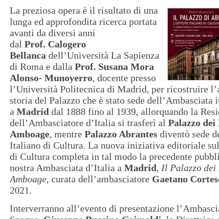
La preziosa opera è il risultato di una
lunga ed approfondita ricerca portata
avanti da diversi anni
dal
Prof.
Calogero
Bellanca
dell’Università La Sapienza
di Roma e dalla
Prof. Susana Mora
Alonso- Munoyerro
, docente presso
l’Università Politecnica di Madrid, per ricostruire l
storia del Palazzo che è stato sede dell’Ambasciata i
a
Madrid
dal 1888 fino al 1939, allorquando la Res
dell’Ambasciatore d’Italia si trasferì al
Palazzo dei
Amboage
, mentre
Palazzo Abrantes
diventò sede de
Italiano di Cultura. La nuova iniziativa editoriale sul
di Cultura completa in tal modo la precedente pubbl
nostra Ambasciata d’Italia a
Madrid
,
Il Palazzo dei
Amboage,
curata dell’ambasciatore
Gaetano Cortes
2021.
Interverranno all’evento di presentazione l’Ambascia