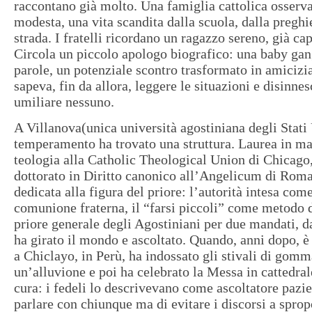
raccontano già molto. Una famiglia cattolica osserva
modesta, una vita scandita dalla scuola, dalla preghi
strada. I fratelli ricordano un ragazzo sereno, già ca
Circola un piccolo apologo biografico: una baby gang
parole, un potenziale scontro trasformato in amicizi
sapeva, fin da allora, leggere le situazioni e disinne
umiliare nessuno.
A Villanova(unica università agostiniana degli Stati 
temperamento ha trovato una struttura. Laurea in ma
teologia alla Catholic Theological Union di Chicago, 
dottorato in Diritto canonico all’Angelicum di Roma
dedicata alla figura del priore: l’autorità intesa come
comunione fraterna, il “farsi piccoli” come metodo 
priore generale degli Agostiniani per due mandati, d
ha girato il mondo e ascoltato. Quando, anni dopo, è
a Chiclayo, in Perù, ha indossato gli stivali di gom
un’alluvione e poi ha celebrato la Messa in cattedral
cura: i fedeli lo descrivevano come ascoltatore pazie
parlare con chiunque ma di evitare i discorsi a spro