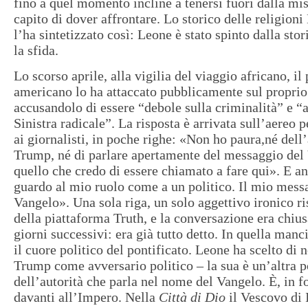
fino a quel momento incline a tenersi fuori dalla mi
capito di dover affrontare. Lo storico delle religio
l’ha sintetizzato così: Leone è stato spinto dalla sto
la sfida.
Lo scorso aprile, alla vigilia del viaggio africano, il
americano lo ha attaccato pubblicamente sul proprio 
accusandolo di essere “debole sulla criminalità” e “a
Sinistra radicale”. La risposta è arrivata sull’aereo p
ai giornalisti, in poche righe: «Non ho paura,né del
Trump, né di parlare apertamente del messaggio del
quello che credo di essere chiamato a fare qui». E a
guardo al mio ruolo come a un politico. Il mio messa
Vangelo». Una sola riga, un solo aggettivo ironico r
della piattaforma Truth, e la conversazione era chius
giorni successivi: era già tutto detto. In quella manci
il cuore politico del pontificato. Leone ha scelto di 
Trump come avversario politico – la sua è un’altra p
dell’autorità che parla nel nome del Vangelo. È, in 
davanti all’Impero. Nella
Città di Dio
il Vescovo di