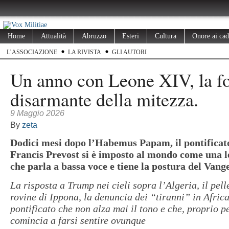
Home
Attualità
Abruzzo
Esteri
Cultura
Onore ai cad
L’ASSOCIAZIONE
LA RIVISTA
GLI AUTORI
Un anno con Leone XIV, la f
disarmante della mitezza.
9 Maggio 2026
By
zeta
Dodici mesi dopo l’Habemus Papam, il pontificat
Francis Prevost si è imposto al mondo come una 
che parla a bassa voce e tiene la postura del Vange
La risposta a Trump nei cieli sopra l’Algeria, il pel
rovine di Ippona, la denuncia dei “tiranni” in Africa:
pontificato che non alza mai il tono e che, proprio p
comincia a farsi sentire ovunque