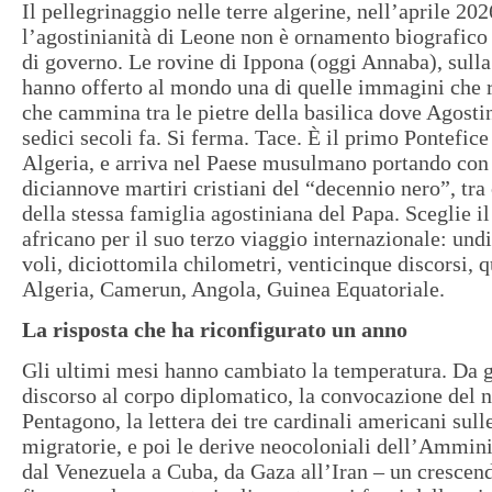
Il pellegrinaggio nelle terre algerine, nell’aprile 20
l’agostinianità di Leone non è ornamento biografic
di governo. Le rovine di Ippona (oggi Annaba), sulla
hanno offerto al mondo una di quelle immagini che r
che cammina tra le pietre della basilica dove Agosti
sedici secoli fa. Si ferma. Tace. È il primo Pontefice 
Algeria, e arriva nel Paese musulmano portando con
diciannove martiri cristiani del “decennio nero”, tra 
della stessa famiglia agostiniana del Papa. Sceglie i
africano per il suo terzo viaggio internazionale: undi
voli, diciottomila chilometri, venticinque discorsi, q
Algeria, Camerun, Angola, Guinea Equatoriale.
La risposta che ha riconfigurato un anno
Gli ultimi mesi hanno cambiato la temperatura. Da g
discorso al corpo diplomatico, la convocazione del n
Pentagono, la lettera dei tre cardinali americani sull
migratorie, e poi le derive neocoloniali dell’Ammin
dal Venezuela a Cuba, da Gaza all’Iran – un crescend