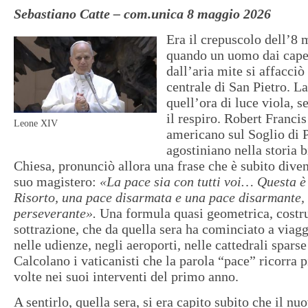
Sebastiano Catte – com.unica 8 maggio 2026
Era il crepuscolo dell’8
quando un uomo dai capel
dall’aria mite si affacciò
centrale di San Pietro. La
quell’ora di luce viola, 
il respiro. Robert Franci
Leone XIV
americano sul Soglio di 
agostiniano nella storia b
Chiesa, pronunciò allora una frase che è subito divent
suo magistero:
«La pace sia con tutti voi… Questa è 
Risorto, una pace disarmata e una pace disarmante,
perseverante».
Una formula quasi geometrica, costru
sottrazione, che da quella sera ha cominciato a viagg
nelle udienze, negli aeroporti, nelle cattedrali spars
Calcolano i vaticanisti che la parola “pace” ricorra 
volte nei suoi interventi del primo anno.
A sentirlo, quella sera, si era capito subito che il nu