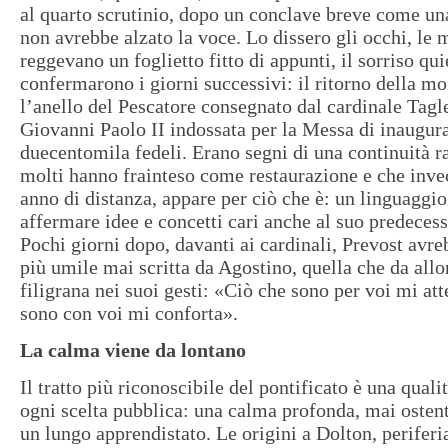
al quarto scrutinio, dopo un conclave breve come una
non avrebbe alzato la voce. Lo dissero gli occhi, le 
reggevano un foglietto fitto di appunti, il sorriso qui
confermarono i giorni successivi: il ritorno della mo
l’anello del Pescatore consegnato dal cardinale Tagle
Giovanni Paolo II indossata per la Messa di inaugur
duecentomila fedeli. Erano segni di una continuità r
molti hanno frainteso come restaurazione e che invec
anno di distanza, appare per ciò che è: un linguaggio
affermare idee e concetti cari anche al suo predeces
Pochi giorni dopo, davanti ai cardinali, Prevost avreb
più umile mai scritta da Agostino, quella che da all
filigrana nei suoi gesti: «Ciò che sono per voi mi att
sono con voi mi conforta».
La calma viene da lontano
Il tratto più riconoscibile del pontificato è una qual
ogni scelta pubblica: una calma profonda, mai ostent
un lungo apprendistato. Le origini a Dolton, periferi