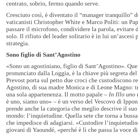
centrato, sobrio, fermo quando serve.
Cresciuto così, è diventato il “manager tranquillo” d
vaticanisti Christopher White e Marco Politi: un Pap
passare il microfono, condividere la parola, evitare 
solo. Il rifiuto del leader solitario è in lui un’ascesi
strategia.
Sono figlio di Sant’Agostino
«Sono un agostiniano, figlio di Sant’Agostino». Que
pronunciato dalla Loggia, è la chiave più segreta del
Prevost porta sul petto due croci che custodiscono re
Agostino, di sua madre Monica e di Leone Magno: tr
una sola appartenenza. Il motto papale –
In Illo uno
è uno, siamo uno» – è un verso del Vescovo di Ippo
prende anche la categoria che meglio descrive il suo
mondo: l’inquietudine. Quella sete che torna a bussa
che impedisce di adagiarsi. «Custodire l’inquietudine
giovani di Yaoundé, «perché è lì che passa la voce d