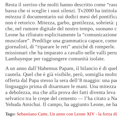
Resta il sorriso che molti hanno descritto come “ras
bassa che si sceglie i suoi silenzi. Tv2000 ha intitol
mitezza
il documentario sui dodici mesi del pontifica
non è retorico. Mitezza, garbo, gentilezza, sobrietà:
che, nel rumore digitale del nostro tempo, suonano c
Leone ha rifiutato esplicitamente la “comunicazione 
muscolare”. Predilige una grammatica capace, come 
giornalisti, di “riparare le reti” anziché di romperle
missionari che ha imparato a cavallo nelle valli peru
Lambayeque per raggiungere comunità isolate.
A un anno dall’Habemus Papam, il bilancio è di quel
cautela. Quel che è già visibile, però, somiglia mol
offerta dal Papa stesso la sera dell’8 maggio: una pa
linguaggio prima di disarmare le mani. Una mitezza
a debolezza, ma che alla prova dei fatti diventa leva
selvatico tra le crepe del cemento — l’ha citato a Na
Yehuda Amichai. Il campo, ha aggiunto Leone, ne ha
Tags:
Sebastiano Catte
,
Un anno con Leone XIV - la forza di