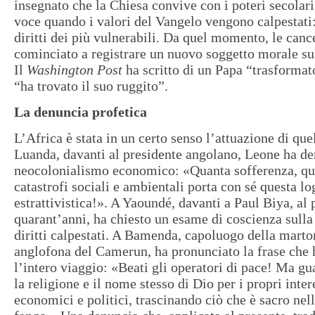
insegnato che la Chiesa convive con i poteri secolari
voce quando i valori del Vangelo vengono calpestati:
diritti dei più vulnerabili. Da quel momento, le canc
cominciato a registrare un nuovo soggetto morale su
Il
Washington Post
ha scritto di un Papa “trasformat
“ha trovato il suo ruggito”.
La denuncia profetica
L’Africa è stata in un certo senso l’attuazione di que
Luanda, davanti al presidente angolano, Leone ha de
neocolonialismo economico: «Quanta sofferenza, qu
catastrofi sociali e ambientali porta con sé questa lo
estrattivistica!». A Yaoundé, davanti a Paul Biya, al 
quarant’anni, ha chiesto un esame di coscienza sulla
diritti calpestati. A Bamenda, capoluogo della marto
anglofona del Camerun, ha pronunciato la frase che h
l’intero viaggio: «Beati gli operatori di pace! Ma gu
la religione e il nome stesso di Dio per i propri intere
economici e politici, trascinando ciò che è sacro nell