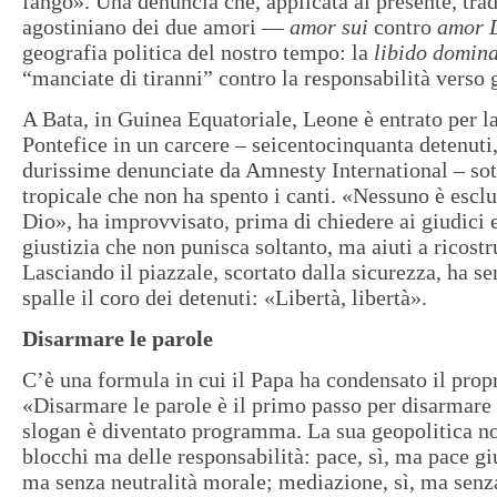
fango». Una denuncia che, applicata al presente, tr
agostiniano dei due amori —
amor sui
contro
amor 
geografia politica del nostro tempo: la
libido domin
“manciate di tiranni” contro la responsabilità verso g
A Bata, in Guinea Equatoriale, Leone è entrato per l
Pontefice in un carcere – seicentocinquanta detenuti
durissime denunciate da Amnesty International – so
tropicale che non ha spento i canti. «Nessuno è escl
Dio», ha improvvisato, prima di chiedere ai giudici e
giustizia che non punisca soltanto, ma aiuti a ricostru
Lasciando il piazzale, scortato dalla sicurezza, ha se
spalle il coro dei detenuti: «Libertà, libertà».
Disarmare le parole
C’è una formula in cui il Papa ha condensato il pro
«Disarmare le parole è il primo passo per disarmare 
slogan è diventato programma. La sua geopolitica no
blocchi ma delle responsabilità: pace, sì, ma pace giu
ma senza neutralità morale; mediazione, sì, ma senz