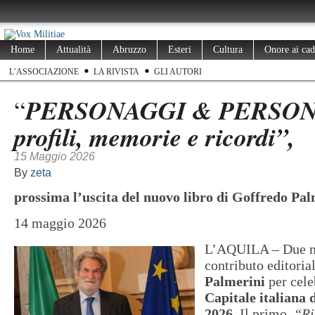
Home
Attualità
Abruzzo
Esteri
Cultura
Onore ai cad
L’ASSOCIAZIONE
LA RIVISTA
GLI AUTORI
PERSONAGGI & PERSO
“
profili, memorie e ricordi”,
15 Maggio 2026
By
zeta
prossima l’uscita del nuovo libro di Goffredo Pal
14 maggio 2026
L’AQUILA – Due nuo
contributo editoria
Palmerini
per cel
Capitale italiana 
2026
. Il primo,
“Ri