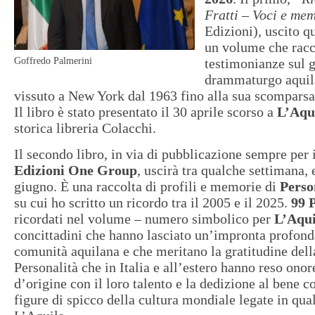
Fratti – Voci e me
Edizioni)
,
uscito qu
un volume che racc
Goffredo Palmerini
testimonianze sul 
drammaturgo aqui
vissuto a New York dal 1963 fino alla sua scomparsa 
Il libro è stato presentato il 30 aprile scorso a
L’Aqu
storica libreria Colacchi.
Il secondo libro, in via di pubblicazione sempre per i
Edizioni One Group
, uscirà tra qualche settimana, 
giugno. È una raccolta di profili e memorie di
Perso
su cui ho scritto un ricordo tra il 2005 e il 2025.
99 
ricordati nel volume – numero simbolico per
L’Aqui
concittadini che hanno lasciato un’impronta profonda
comunità aquilana e che meritano la gratitudine dell
Personalità che in Italia e all’estero hanno reso onore
d’origine con il loro talento e la dedizione al bene 
figure di spicco della cultura mondiale legate in qu