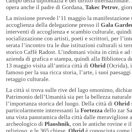
campo della diplomazia e del diritto internazionale.
opera anche il padre di Gordana,
Takec Petrov
, gior
La missione prevede l’11 maggio la manifestazione u
accoglienza della delegazione presso il
Gala Garden
interventi di accoglienza e scambio culturale, quindi
socializzazione con artisti, poeti e scrittori, per l’i
serata l’incontro tra le due istituzioni culturali si te
storico Caffè Radost. L’indomani visita in città e a
azienda di grafica e stampa, quindi alla Biblioteca de
13 maggio visita all’antica città di
Ohrid
(Ocrida), 
famoso per la sua ricca storia, l’arte, i suoi paesaggi
retaggio culturale.
La città si trova sulle rive del lago omonimo, dichia
Patrimonio dell’Umanità sia per la bellezza naturale
l’importanza storica del luogo. Della città di
Ohrid
particolarmente interessanti la
Fortezza
dello zar S
una vista panoramica della città dalle meravigliose ar
archeologico di
Plaoshnik
, con le antiche rovine e i
religioso, e le 365 chiese.
Ohrid
è conosciuta come 