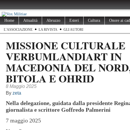
Home
Attualità
Abruzzo
Esteri
Cultura
Onore ai cad
L’ASSOCIAZIONE
LA RIVISTA
GLI AUTORI
MISSIONE CULTURALE
VERBUMLANDIART IN
MACEDONIA DEL NORD,
BITOLA E OHRID
8 Maggio 2025
By
zeta
Nella delegazione, guidata dalla presidente Regina
giornalista e scrittore Goffredo Palmerini
7 maggio 2025