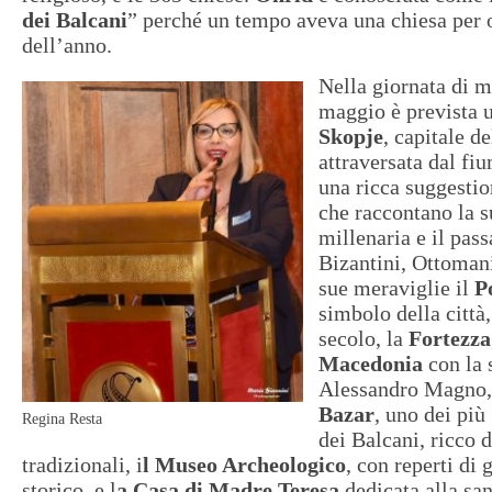
dei Balcani
” perché un tempo aveva una chiesa per 
dell’anno.
Nella giornata di m
maggio è prevista u
Skopje
, capitale de
attraversata dal fi
una ricca suggestio
che raccontano la s
millenaria e il pas
Bizantini, Ottomani
sue meraviglie il
Po
simbolo della città
secolo, la
Fortezza
Macedonia
con la 
Alessandro Magno
Bazar
, uno dei più
Regina Resta
dei Balcani, ricco d
tradizionali, i
l Museo Archeologico
, con reperti di
storico, e l
a Casa di Madre Teresa
dedicata alla san