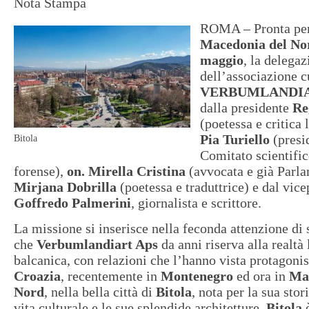
Nota Stampa
ROMA – Pronta per 
Macedonia del No
maggio
, la delega
dell’associazione c
VERBUMLANDI
dalla presidente
Re
(poetessa e critica 
Pia Turiello
(presi
Bitola
Comitato scientifi
forense),
on.
Mirella Cristina
(avvocata e già Parla
Mirjana Dobrilla
(poetessa e traduttrice) e dal vic
Goffredo Palmerini
, giornalista e scrittore.
La missione si inserisce nella feconda attenzione di
che
Verbumlandiart Aps
da anni riserva alla realtà 
balcanica, con relazioni che l’hanno vista protagoni
Croazia
, recentemente in
Montenegro
ed ora in
Ma
Nord
, nella bella città di
Bitola
, nota per la sua sto
vita culturale e le sue splendide architetture.
Bitola
è