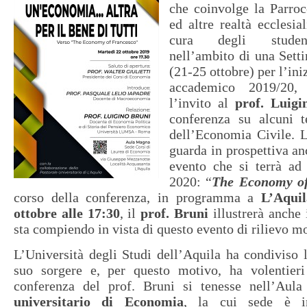
che coinvolge la Parroc
ed altre realtà ecclesia
cura degli studenti
nell’ambito di una Setti
(21-25 ottobre) per l’in
accademico 2019/20, 
l’invito al
prof. Luigi
conferenza su alcuni 
dell’Economia Civile. L
guarda in prospettiva an
evento che si terrà a
2020: “
The Economy of
corso della conferenza, in programma a
L’Aquil
ottobre alle 17:30
, il
prof. Bruni
illustrerà anche
sta compiendo in vista di questo evento di rilievo m
L’Università degli Studi dell’Aquila ha condiviso l’
suo sorgere e, per questo motivo, ha volentier
conferenza del prof. Bruni si tenesse nell’Au
universitario di Economia
, la cui sede è