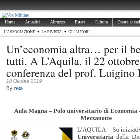
Home
Attualità
Abruzzo
Esteri
Cultura
Onore ai cad
L’ASSOCIAZIONE
LA RIVISTA
GLI AUTORI
Un’economia altra… per il be
tutti. A L’Aquila, il 22 ottobre
conferenza del prof. Luigino 
18 Ottobre 2019
By
zeta
Aula Magna – Polo universitario di Economia 
Mezzanotte
L’AQUILA – Su iniziati
Universitaria
della Di