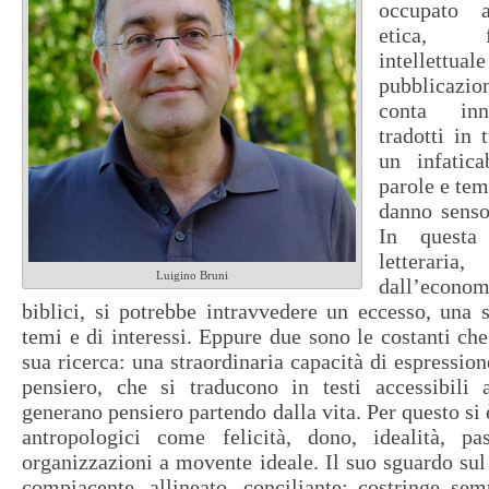
occupato a
etica, f
intellettual
pubblicazi
conta inn
tradotti in 
un infatica
parole e tem
danno senso
In questa
letterar
Luigino Bruni
dall’econo
biblici, si potrebbe intravvedere un eccesso, una
temi e di interessi. Eppure due sono le costanti che
sua ricerca: una straordinaria capacità di espression
pensiero, che si traducono in testi accessibili a
generano pensiero partendo dalla vita. Per questo si
antropologici come felicità, dono, idealità, pa
organizzazioni a movente ideale. Il suo sguardo s
compiacente, allineato, conciliante: costringe se