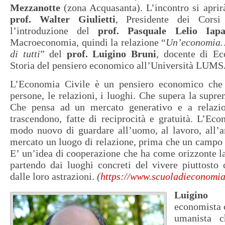
Mezzanotte
(zona Acquasanta). L’incontro si aprirà
prof. Walter Giulietti
, Presidente dei Cors
l’introduzione del
prof. Pasquale Lelio Iapa
Macroeconomia, quindi la relazione “
Un’economia…a
di tutti
” del
prof. Luigino Bruni
, docente di Ec
Storia del pensiero economico all’Università LUM
L’Economia Civile è un pensiero economico che 
persone, le relazioni, i luoghi. Che supera la supre
Che pensa ad un mercato generativo e a relazi
trascendono, fatte di reciprocità e gratuità. L’Ec
modo nuovo di guardare all’uomo, al lavoro, all’a
mercato un luogo di relazione, prima che un campo d
E’ un’idea di cooperazione che ha come orizzonte la 
partendo dai luoghi concreti del vivere piuttosto 
dalle loro astrazioni.
(
https://www.scuoladieconomiac
Luigino 
economista 
umanista 