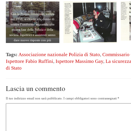
Con la Polizia femminile, voluta
nel 1959, si chiede alle donne di
vestire l’uniforme segnando una
nuova fase della Polizia e della
società. Ispettrici e assistenti sanno
dare nuove risposte con più
adeguata sensibilità alle
manifestazioni criminali più odiose
Tags:
Associazione nazionale Polizia di Stato
,
Commissario G
che interessano le categorie più
Ispettore Fabio Ruffini
,
Ispettore Massimo Gay
,
La sicurezz
esposte (donne, minori …).
Un’assistente si intrattiene con un
di Stato
fanciullo; Roma, primi anni ’70.
Lascia un commento
Il tuo indirizzo email non sarà pubblicato.
I campi obbligatori sono contrassegnati
*