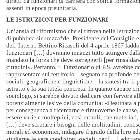
diretti da funzionari di carriera con solida formazion
assenti in epoca preunitaria.
LE ISTRUZIONI PER FUNZIONARI
Un’ansia di riformismo che si ritrova nelle Istruzion
di pubblica sicurezza*del Presidente del Consiglio e
dell’Interno Bettino Ricasoli del 4 aprile 1867 laddo
funzionari […] dovranno innanzi tutto attingere dalla
mandato la forza che deve sorreggerli [per rinsaldare
cittadini». Pertanto, il Funzionario di P.S. avrebbe d
rappresentare sul territorio – segnato da profonde d
sociali, geografiche e linguistiche – la sintesi tra il
astratto e la sua tutela concreta. In quanto capace c
sociologo, si sarebbe dovuto dedicare con fervore a
potenzialmente lesive della comunità: «Destinata a pr
per conseguenza a ricercarne e rimuoverne le cause,
essere varie e molteplici, così morali, che materiali, 
[…] deve scrutare i bisogni delle moltitudini, conosc
morali ed economici, indagare il grado della loro ed
studiarne le vere condizioni sociali, per […] adotta