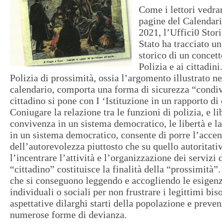
Come i lettori vedra
pagine del Calendar
2021, l’Uffici0 Stori
Stato ha tracciato un
storico di un concett
Polizia e ai cittadin
Polizia di prossimità, ossia l’argomento illustrato n
calendario, comporta una forma di sicurezza “condivi
cittadino si pone con I ‘Istituzione in un rapporto d
Coniugare la relazione tra le funzioni di polizia, e lib
convivenza in un sistema democratico, le libertà e l
in un sistema democratico, consente di porre l’accent
dell’autorevolezza piuttosto che su quello autoritat
l’incentrare l’attività e l’organizzazione dei servizi d
“cittadino” costituisce la finalità della “prossimità”.
che si conseguono leggendo e accogliendo le esigenze
individuali o sociali per non frustrare i legittimi bis
aspettative dilarghi starti della popolazione e preven
numerose forme di devianza.