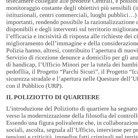
telecamere collegate alle predette Centrali, è possibil
monitoraggio costante degli obiettivi più sensibili (i
istituzionali, centri commerciali, luoghi pubblici…) 
importanti, rendendo possibile la razionalizzazione d
disponibili e degli interventi sul territorio migliora
l’efficacia e incisività di risposta alle richieste dei c
miglioramento dell’immagine e della considerazione 
Polizia hanno, altresì, contribuito l’apertura di nuov
Servizio di ricezione denunce a domicilio per gli anzi
di handicap, l’Ufficio Minori per la tutela dei bambin
pedofllia, il Progetto “Parchi Sicuri”, il Progetto “Ic
sicurezza stradale e l’apertura nelle Questure dell’U
con il Pubblico (URP).
IL POLIZIOTTO DI QUARTIERE
L’introduzione del Poliziotto di quartiere ha segnato
verso la modernizzazione della filosofia del controllo
Essendo una figura polivalente che, in collaborazione
sociali, ascolta, segnala all’Ufficio, interviene per p
tensioni e criticità, impedire fatti criminali nel terr