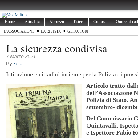
Home
Attualità
Abruzzo
Esteri
Cultura
Onore ai cad
L’ASSOCIAZIONE
LA RIVISTA
GLI AUTORI
La sicurezza condivisa
7 Marzo 2021
By
zeta
Istituzione e cittadini insieme per la Polizia di pros
Articolo tratto dall
dell’Associazione N
Polizia di Stato
.
An
settembre- dicembr
Del Commissario G
Quintavalli,
Ispett
e Ispettore Fabio R